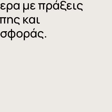
ερα με πράξεις
πης και
σφοράς.