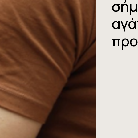
σήμ
αγά
προ