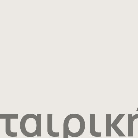
ταιρικ