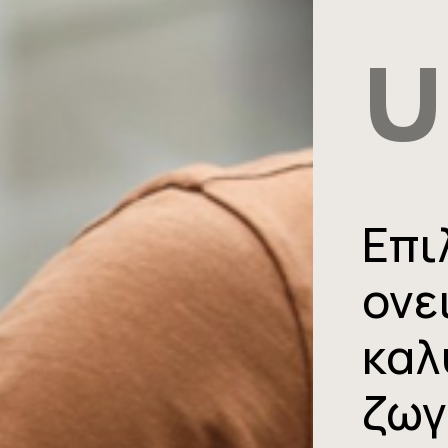
υ
Επι
ονε
καλ
ζωγ