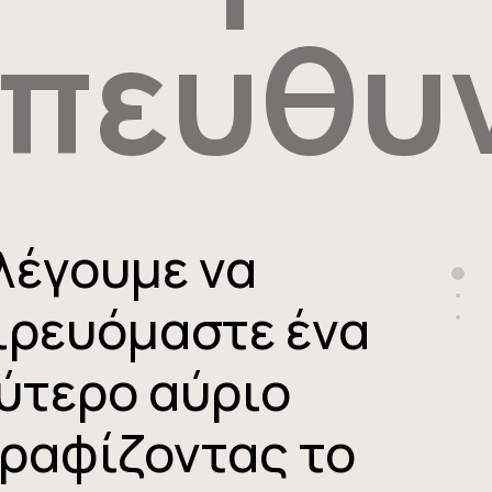
πευθυ
λέγουμε να
sect
sec
ιρευόμαστε ένα
foo
ύτερο αύριο
ραφίζοντας το